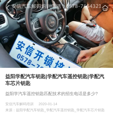
益阳学配汽车钥匙|学配汽车遥控钥匙|学配汽
车芯片钥匙
益阳学汽车遥控钥匙匹配技术的招生电话是多少?
安信汽车解码培训
2020-01-14
来源：益阳学配汽车钥匙_学配汽车遥控钥匙_学配汽车芯片钥匙