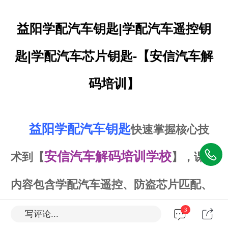
益阳学配汽车钥匙|学配汽车遥控钥
匙|学配汽车芯片钥匙-【安信汽车解
码培训】
益阳学配汽车钥匙
快速掌握核心技
安信
汽车解码培训学校
术到【
】
，课程
内容包含学配汽车遥控、防盗芯片匹配、
无钥匙做钥匙等关键性技术，学习时间早
3
写评论...